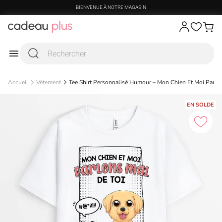
Passer au contenu
BIENVENUE À NOTRE MAGASIN
Accueil
Vêtement
Tee Shirt Personnalisé Humour – Mon Chien Et Moi Parlo
EN SOLDE