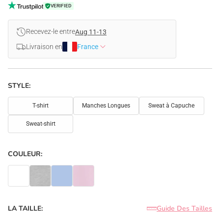
VERIFIED
Recevez-le entre
Aug 11-13
Livraison en
France
STYLE:
T-shirt
Manches Longues
Sweat à Capuche
Sweat-shirt
COULEUR:
LA TAILLE:
Guide Des Tailles