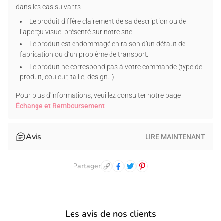
dans les cas suivants :
au col et à la taille.
Remarque spéciale : Les couleurs Mineral Wash ont une
Le produit diffère clairement de sa description ou de
légère teinte jaune et ne sont pas les mêmes en raison du
l’aperçu visuel présenté sur notre site.
procédé de teinture spécial.
Le produit est endommagé en raison d’un défaut de
fabrication ou d’un problème de transport.
SWEAT À CAPUCHE
Le produit ne correspond pas à votre commande (type de
50 % coton/50 % polyester | Poids du tissu : 7,8 oz (mi-
produit, couleur, taille, design…).
hauteur).
Pour plus d'informations, veuillez consulter notre page
Poignets côtelés et ourlet à la taille.
Échange et Remboursement
Capuche ajustable avec cordon de serrage.
SWEAT-SHIRT
Avis
LIRE MAINTENANT
50 % coton pré-moulé/50 % polyester | Poids du tissu :
7,75 oz (milieu de cercle).
Résistant aux pilules.
Partager
Col côtelé, poignets et taille en élasthanne.
Entièrement double couture.
T-SHIRT À MANCHES LONGUES
Les avis de nos clients