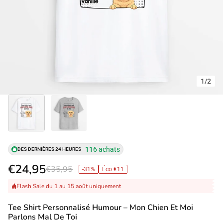
1
/
2
116 achats
DES DERNIÈRES 24 HEURES
€24,95
€35,95
-31%
Éco €11
Flash Sale du 1 au 15 août uniquement
Tee Shirt Personnalisé Humour – Mon Chien Et Moi
Parlons Mal De Toi