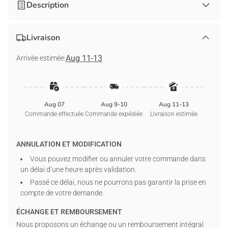
Description
Assumez votre complicité exclusive avec ce tee shirt
personnalisé humoristique.
Livraison
Ce
tee shirt personnalisé femme humour
est le cadeau décalé
par excellence. Idéal pour un anniversaire ou une fête entre
Aug 11-13
Arrivée estimée:
amis, il souligne avec beaucoup de dérision le lien indéfectible
qui vous unit à votre animal.
Ce qui fait sa particularité :
Aug 07
Aug 9-10
Aug 11-13
Duo personnalisable :
Modifiez les prénoms et l'apparence
Commande effectuée
Commande expédiée
Livraison estimée
de votre chien.
Visualisation réelle :
Vérifiez chaque détail de l'humour sur
ANNULATION ET MODIFICATION
notre interface.
Coton doux :
Un textile haut de gamme sélectionné pour
Vous pouvez modifier ou annuler votre commande dans
son confort quotidien.
un délai d’une heure après validation.
Passé ce délai, nous ne pourrons pas garantir la prise en
T-SHIRT CLASSIQUE
compte de votre demande.
100 % coton pré-rétréci (couleur gris sport : 90 %
ÉCHANGE ET REMBOURSEMENT
coton/10 % polyester) | Poids du tissu : 5,0 oz (poids moyen).
Nous proposons un échange ou un remboursement intégral
Coutures doublement renforcées à l'épaule, à la manche,