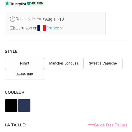
VERIFIED
Recevez-le entre
Aug 11-13
Livraison en
France
STYLE:
T-shirt
Manches Longues
Sweat à Capuche
Sweat-shirt
COULEUR:
LA TAILLE:
Guide Des Tailles