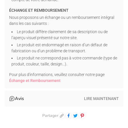
arrivée à temps pour les festivités.
ÉCHANGE ET REMBOURSEMENT
Commandez votre
tee shirt personnalisé chat
dès maintenant
Nous proposons un échange ou un remboursement intégral
et arborez le plus beau des sourires pour célébrer un Noël
dans les cas suivants :
inoubliable avec vos boules de poils !
Le produit diffère clairement de sa description ou de
l’aperçu visuel présenté sur notre site.
T-SHIRT CLASSIQUE
Le produit est endommagé en raison d’un défaut de
100 % coton pré-rétréci (couleur gris sport : 90 %
fabrication ou d’un problème de transport.
coton/10 % polyester) | Poids du tissu : 5,0 oz (poids moyen).
Le produit ne correspond pas à votre commande (type de
Coutures doublement renforcées à l'épaule, à la manche,
produit, couleur, taille, design…).
au col et à la taille.
Remarque spéciale : Les couleurs Mineral Wash ont une
Pour plus d'informations, veuillez consulter notre page
légère teinte jaune et ne sont pas les mêmes en raison du
Échange et Remboursement
procédé de teinture spécial.
SWEAT À CAPUCHE
Avis
LIRE MAINTENANT
50 % coton/50 % polyester | Poids du tissu : 7,8 oz (mi-
hauteur).
Partager
Poignets côtelés et ourlet à la taille.
Capuche ajustable avec cordon de serrage.