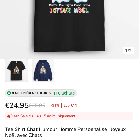
1
/
2
110 achats
DES DERNIÈRES 24 HEURES
€24,95
€35,95
-31%
Éco €11
Flash Sale du 1 au 15 août uniquement
Tee Shirt Chat Humour Homme Personnalisé | Joyeux
Noël avec Chats