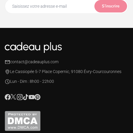
S’inscrire
contact@cadeauplus.com
Le Cassiopée 5-7 Place Copernic, 91080 Évry-Courcouronnes
Lun - Dim : 8h00 - 22h00