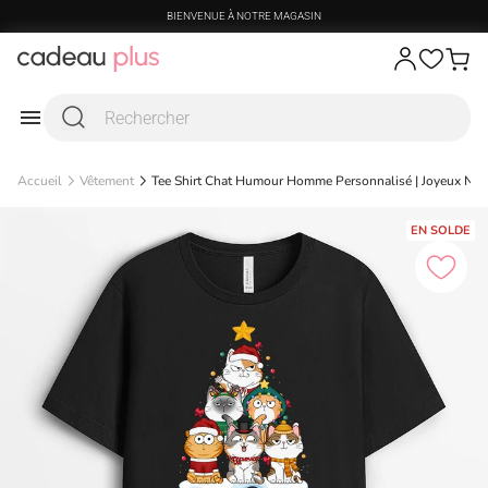
Passer au contenu
BIENVENUE À NOTRE MAGASIN
Accueil
Vêtement
Tee Shirt Chat Humour Homme Personnalisé | Joyeux Noë
EN SOLDE