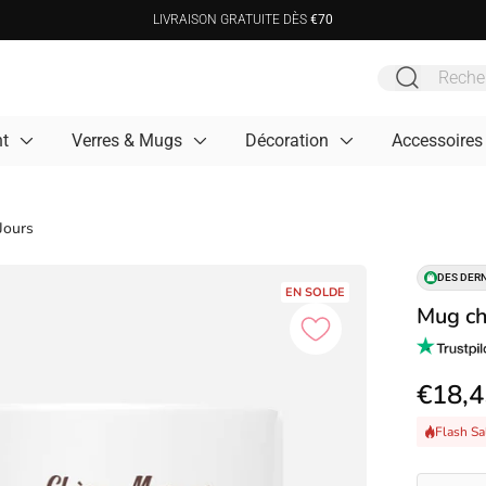
LIVRAISON GRATUITE DÈS
€70
t
Verres & Mugs
Décoration
Accessoires
Jours
DES DERN
EN SOLDE
Mug ch
€18,4
Flash Sa