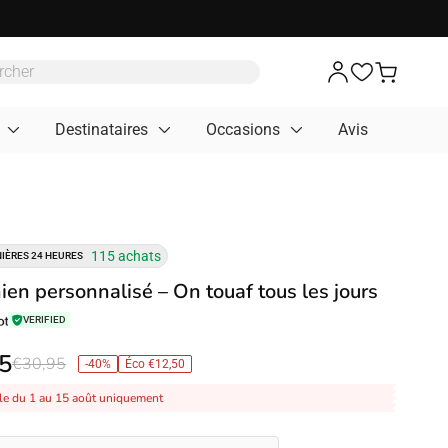
Destinataires
Occasions
Avis
115 achats
IÈRES 24 HEURES
ien personnalisé – On touaf tous les jours
VERIFIED
5
€30,95
-40%
Éco €12,50
le du 1 au 15 août uniquement