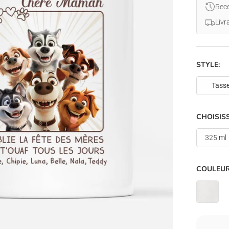
Rece
Livr
STYLE:
Tass
CHOISISS
325 ml
COULEUR