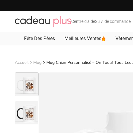
Passer au contenu
Centre d'aide
Suivi de commande
Fête Des Pères
Meilleures Ventes
Vêtemen
Accueil
Mug
Mug Chien Personnalisé – On Touaf Tous Les 