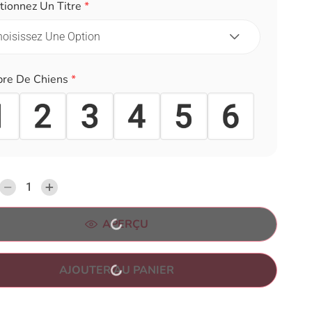
tionnez Un Titre
*
re De Chiens
*
APERÇU
AJOUTER AU PANIER