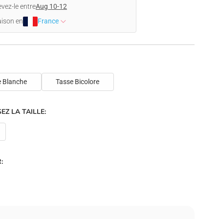
vez-le entre
Aug 10-12
aison en
France
e Blanche
Tasse Bicolore
EZ LA TAILLE:
: