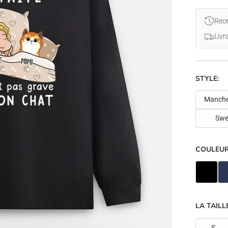
Rece
Livr
STYLE:
Manche
Swe
COULEUR
LA TAILLE
S