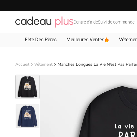
Passer au contenu
Centre d'aide
Suivi de commande
Fête Des Pères
Meilleures Ventes
Vêtemen
Accueil
Vêtement
Manches Longues La Vie N‘est Pas Parfai