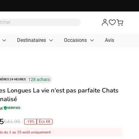
Destinataires
Occasions
Avis
128 achats
IÈRES 24 HEURES
s Longues La vie n‘est pas parfaite Chats
nalisé
VERIFIED
5
€41,95
-19%
Éco €8
le du 1 au 15 août uniquement