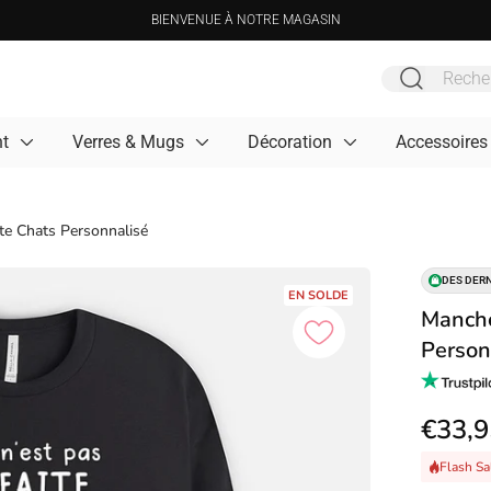
BIENVENUE À NOTRE MAGASIN
t
Verres & Mugs
Décoration
Accessoires
te Chats Personnalisé
DES DERN
EN SOLDE
Manche
Person
€33,9
Flash Sa