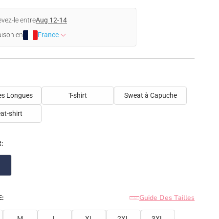
vez-le entre
Aug 12-14
aison en
France
s Longues
T-shirt
Sweat à Capuche
at-shirt
:
:
Guide Des Tailles
M
L
XL
2XL
3XL