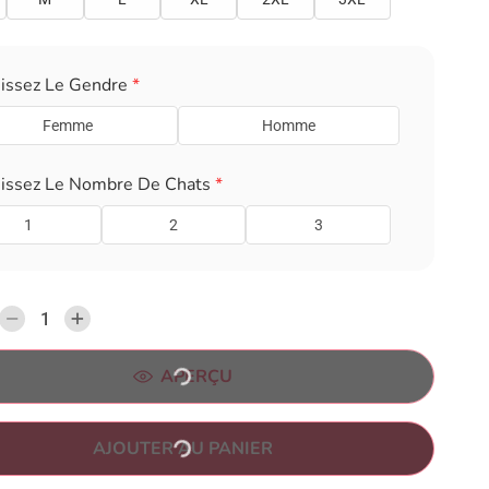
sissez Le Gendre
*
Femme
Homme
sissez Le Nombre De Chats
*
1
2
3
APERÇU
AJOUTER AU PANIER