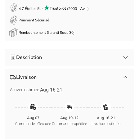
4.7 Étoiles Sur
(2000+ Avis)
Paiement Sécurisé
Remboursement Garanti Sous 30j
Description
Détails du produit :
Livraison
Matériaux : acrylique, métal, plastique, caoutchouc et
Aug 16-21
Arrivée estimée:
silicone.
Longueur réglable : de 42 à 55 cm.
Dimensions de la pièce en acrylique : jusqu’à 6 cm, selon le
modèle.
Aug 07
Aug 10-12
Aug 16-21
Épaisseur : environ 0,6 cm.
Commande effectuée
Commande expédiée
Livraison estimée
Poids : environ 30 g.
Technique d’impression : impression UV.