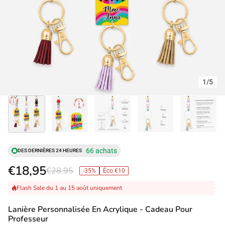
1
/
5
66 achats
DES DERNIÈRES 24 HEURES
€18,95
€28,95
-35%
Éco €10
Flash Sale du 1 au 15 août uniquement
Lanière Personnalisée En Acrylique - Cadeau Pour
Professeur