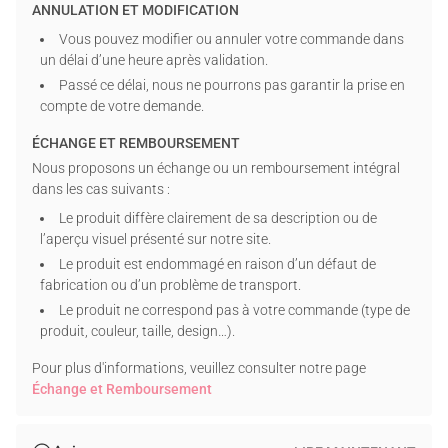
ANNULATION ET MODIFICATION
Remarques :
Vous pouvez modifier ou annuler votre commande dans
Zone personnalisable : la face avant du pendentif en
un délai d’une heure après validation.
acrylique peut être personnalisée.
Passé ce délai, nous ne pourrons pas garantir la prise en
Contenu du colis : 1 tour de cou en acrylique.
compte de votre demande.
Conseils d’entretien : nettoyez délicatement le produit à
ÉCHANGE ET REMBOURSEMENT
l’aide d’un chiffon doux et sec. Évitez les chocs importants,
Nous proposons un échange ou un remboursement intégral
les tractions excessives, les températures élevées,
dans les cas suivants :
l’exposition prolongée au soleil et tout contact avec des
produits chimiques agressifs.
Le produit diffère clairement de sa description ou de
l’aperçu visuel présenté sur notre site.
Notez bien :
en raison des conditions d’éclairage et des
Le produit est endommagé en raison d’un défaut de
différents réglages d’écran, les couleurs réelles peuvent
fabrication ou d’un problème de transport.
légèrement différer de celles affichées sur l’aperçu. Chaque
Le produit ne correspond pas à votre commande (type de
article étant mesuré à la main, de légères variations de
produit, couleur, taille, design…).
dimensions peuvent également survenir.
Pour plus d'informations, veuillez consulter notre page
Personnalisation :
Échange et Remboursement
Veuillez fournir toutes les informations nécessaires et
vérifier attentivement l’orthographe et les détails avant de
finaliser votre commande.