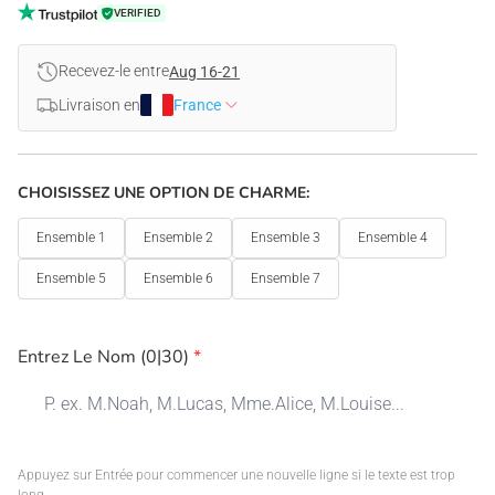
VERIFIED
Recevez-le entre
Aug 16-21
Livraison en
France
CHOISISSEZ UNE OPTION DE CHARME:
Ensemble 1
Ensemble 2
Ensemble 3
Ensemble 4
Ensemble 5
Ensemble 6
Ensemble 7
Entrez Le Nom
(0|30)
*
Appuyez sur Entrée pour commencer une nouvelle ligne si le texte est trop 
long.
