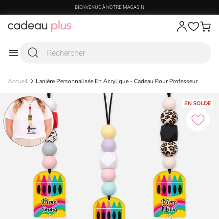
Passer au contenu
BIENVENUE À NOTRE MAGASIN
Accueil
Lanière Personnalisée En Acrylique - Cadeau Pour Professeur
EN SOLDE